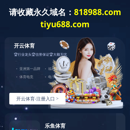
星空体育·星空官方网站
“红色铸魂强党性 联建共促优造价”——四个党支部联合开展主题党日
活动
2025-11-03