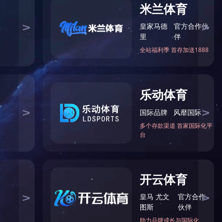
10-13
分享到：