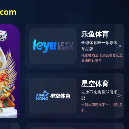
服务热线：0591-87112373
态
星空体育·星空官方网站-星空体育（中国）