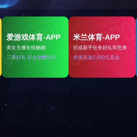
星空体育·星空官方网站-星空体育（中国）
电话：0591-87112373
传真：0591-63511170
邮箱：fjhxzj@163.net
地址：福州市鼓楼区西洪路528号2#602