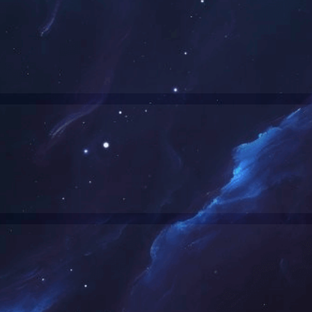
星空体育·星空官方网站-星
所属分类：
星空体育·星空官方网站-星空体育（中国）
单位委托，根据法律法规、工程建设标准、勘察设
价、进度进行控制，对合同、信息进行管理，对工
全生产管理法定职责。