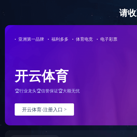
星空体育·星空官方网站
网站星空体育·星空官方网站
公司概况
招聘（HR）