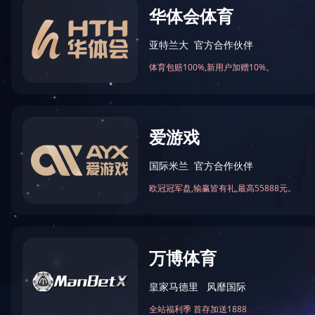
业绩案例
工程造价咨询
受建设
项目管理（代建）
量、造
BIM信息技术咨询服务
工程安