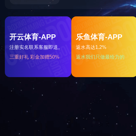
工程招标代理
星空体育·星空官方网站-星空体
育（中国）
友情链接