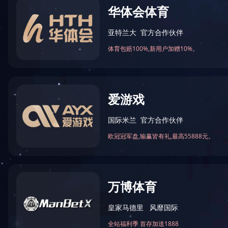
瑞璟轩、
招投标信息
中标候选
招标公告
永泰赤壁
中标公告
瑞璟轩、
瑞璟轩、