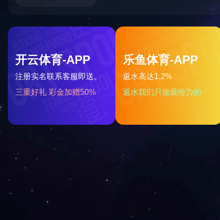
国家广播
连江县山
福州市连
榕耀花园
友情链接