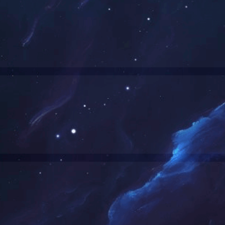
宸玺台及雍玺湾项目营销服务采购 结果公告
2025-07-08
人暨中标结果公示
2025-07-03
景区（游客服务中心、停车场、缆车站）控制性详细规划(修编)竞争性磋
宸玺台及雍玺湾项目营销服务竞争性磋商更正公告（第一次）
2025-06-
宸玺台及雍玺湾项目营销服务 竞争性磋商采购公告
2025-06-19