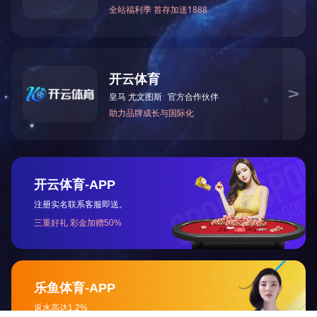
星空体育·星空官方网站-星空体育（中国）
电话：0591-87112373
传真：0591-63511170
邮箱：fjhxzj@163.net
地址：福州市鼓楼区西洪路528号2#602
关注微信
Copyright © 2002-2017 fzCMS. 友君网络 版权所有
公司概况
业绩案例
星空体育·星空官方网站-星空体育（中国）