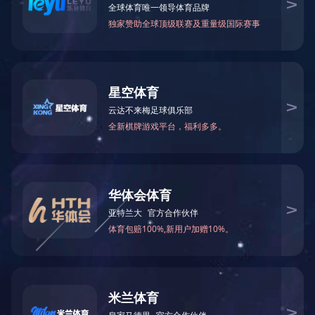
中标公告
2022-03-28
霞浦县樱花谷景区旅游基础设施提升改造项目全过程工程咨询（重新
招标）
2022-03-07
鸿尾派出所办案侦查技术用房智能化、规范化项目（施工）中标公
告
2022-02-22
榕高新2021-03号地块（施工图设计、施工、预制构件生产一体化）
招标公告
2022-02-02
福州市连坂污水处理厂三期工程全过程工程咨询服务中标公告
2022-01-25
鸿尾派出所办案侦查技术用房智能化、规范化项目（施工）招标公
告
2022-01-13
福北线给水管道改造及原水管道新建工程（监理）中标公告
2021-